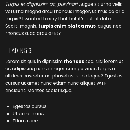
Turpis et dignissim ac, pulvinar!
Augue sit urna velit
vel urna magna arcu rhoncus integer, ut mus dolor a
turpis?
I wanted to say that but it’s out of date
Sociis, magnis,
turpis enim platea mus
, augue nec
rhoncus a, ac arcu a! Et?
HEADING 3
Lorem sit quis in dignissim
rhoncus
sed. Nisi lorem ut
ac adipiscing nunc integer cum pulvinar, turpis a
ultrices nascetur ac phasellus ac natoque? Egestas
cursus ut amet nunc etiam nunc aliquet
WTF
tincidunt. Montes scelerisque.
Egestas cursus
Ut amet nunc
Etiam nunc